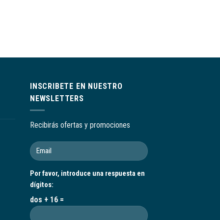
ACCESORIOS COMPUTA
MOUSE
$
4.355
INSCRIBETE EN NUESTRO
NEWSLETTERS
Recibirás ofertas y promociones
Por favor, introduce una respuesta en
dígitos:
dos + 16 =