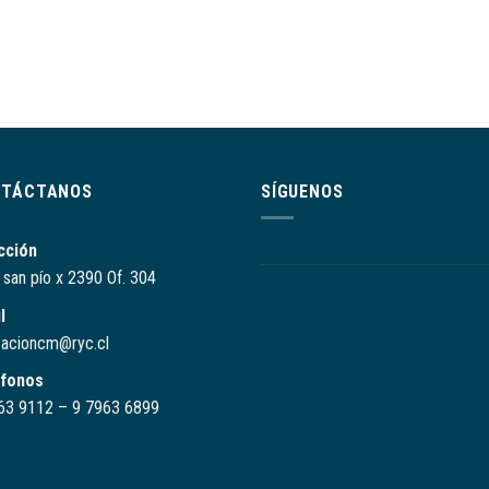
NTÁCTANOS
SÍGUENOS
cción
e san pío x 2390 Of. 304
l
zacioncm@ryc.cl
éfonos
63 9112 –
9 7963 6899