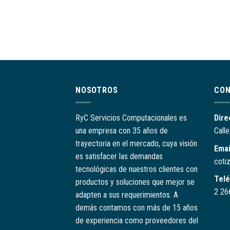
NOSOTROS
CO
RyC Servicios Computacionales es
Dire
una empresa con 35 años de
C
all
trayectoria en el mercado, cuya visión
Emai
es satisfacer las demandas
coti
tecnológicas de nuestros clientes con
Tel
productos y soluciones que mejor se
2 26
adapten a sus requerimientos. A
demás contamos con más de 15 años
de experiencia como proveedores del